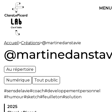
MENU
Accueil
>
Créations
>
@martinedanstavie
@martinedanstav
Au répertoire
Numérique
Tout public
#sensdelavie
#coach
#developpementpersonnel
#humour
#sketch
#feuilleton
#solution
2025